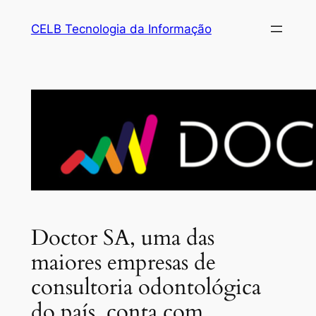
Pular
CELB Tecnologia da Informação
para
o
conteúdo
Doctor SA, uma das
maiores empresas de
consultoria odontológica
do país, conta com